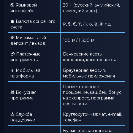
🌎 Языковой
20 + (русский, английский,
интерфейс
немецкий и др.)
💲 Валюта основного
₽, $, €, ₸, ₼. ₺, ₴, ₹ и т.д.
счета
💸 Минимальный
100 ₽ / 1 500 ₽
депозит / вывод
💳 Платежные
Банковские карты,
инструменты
кошельки, криптовалюта
📱️ Мобильная
Браузерная версия,
платформа
мобильные приложения
Приветственное
🎁 Бонусная
поощрение, кэшбэк, бонус
программа
на экспресс, программа
лояльности.
📩 Служба
Круглосуточная: чат, e-mail,
поддержки
телефон
Букмекерская контора,