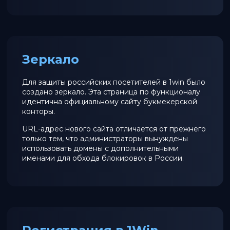
Зеркало
Для защиты российских посетителей в 1win было
создано зеркало. Эта страница по функционалу
идентична официальному сайту букмекерской
конторы.
URL-адрес нового сайта отличается от прежнего
только тем, что администраторы вынуждены
использовать домены с дополнительными
именами для обхода блокировок в России.