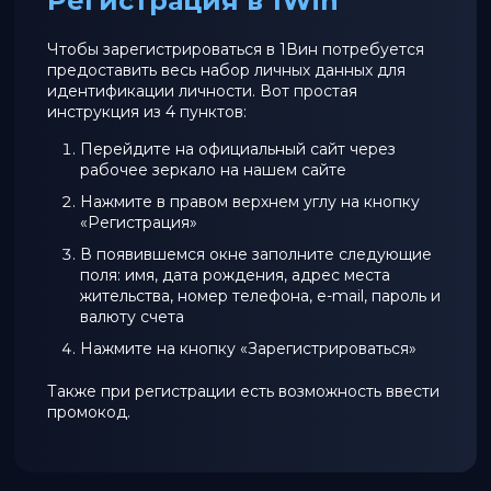
Регистрация в 1Win
Чтобы зарегистрироваться в 1Вин потребуется
предоставить весь набор личных данных для
идентификации личности. Вот простая
инструкция из 4 пунктов:
Перейдите на официальный сайт через
рабочее зеркало на нашем сайте
Нажмите в правом верхнем углу на кнопку
«Регистрация»
В появившемся окне заполните следующие
поля: имя, дата рождения, адрес места
жительства, номер телефона, e-mail, пароль и
валюту счета
Нажмите на кнопку «Зарегистрироваться»
Также при регистрации есть возможность ввести
промокод.