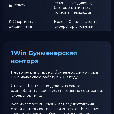
казино, Live-дилеры,
🎰 Услуги
быстрые мини-игры,
покерная площадка
⚽ Спортивные
Более 40 видов спорта,
дисциплины
киберспорт, новинки
1Win Букмекерская
контора
Первоначально проект букмекерской конторы
1Win начал свою работу в 2018 году.
Ставки в 1вин можно делать на самые
разнообразные события: спортивные состязания,
киберспорт и т.д.
1win имеет все лицензии для осуществления
своей деятельности в сети интернет. Компания
зарегистрирована в Кюрасао под номером